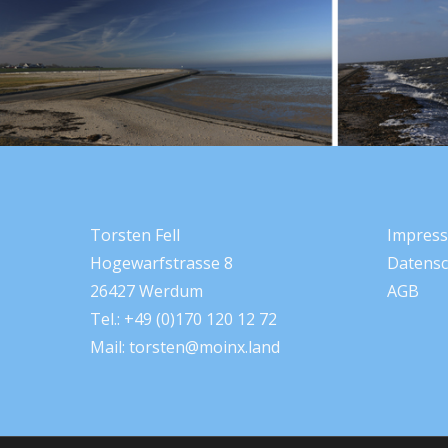
Torsten Fell
Impres
Hogewarfstrasse 8
Datensc
26427 Werdum
AGB
Tel.: +49 (0)170 120 12 72
Mail:
torsten@moinx.land