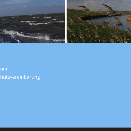
sum
hutzvereinbarung