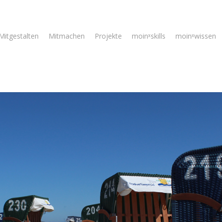
Mitgestalten
Mitmachen
Projekte
moinˣskills
moinˣwissen