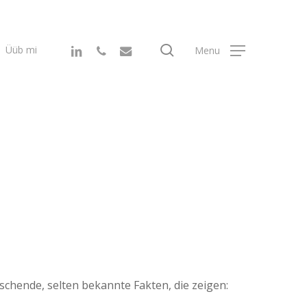
search
linkedin
phone
email
Üüb mi
Menu
aschende, selten bekannte Fakten, die zeigen: