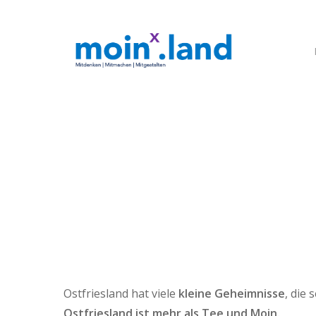
Skip
to
main
content
Ostfriesland hat viele
kleine Geheimnisse
, die
Ostfriesland ist mehr als Tee und Moin.