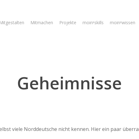
Mitgestalten
Mitmachen
Projekte
moinˣskills
moinˣwissen
Geheimnisse
 selbst viele Norddeutsche nicht kennen. Hier ein paar überr