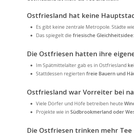
Hit enter to search or ESC to close
Ostfriesland hat keine Hauptstad
Es gibt keine zentrale Metropole. Städte wi
Das spiegelt die
friesische Gleichheitsidee
Die Ostfriesen hatten ihre eigen
Im Spätmittelalter gab es in Ostfriesland
ke
Stattdessen regierten
freie Bauern und Hä
Ostfriesland war Vorreiter bei n
Viele Dörfer und Höfe betreiben heute
Win
Projekte wie in
Südbrookmerland oder Wes
Die Ostfriesen trinken mehr Tee a