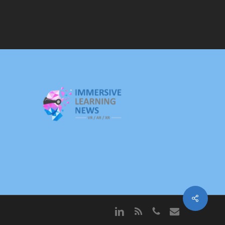
linkedin
RSS
phone
email