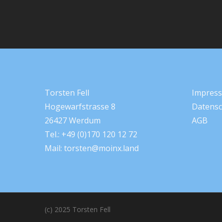
Torsten Fell
Impres
Hogewarfstrasse 8
Datensc
26427 Werdum
AGB
Tel.: +49 (0)170 120 12 72
Mail:
torsten@moinx.land
(c) 2025 Torsten Fell