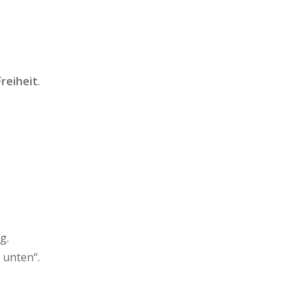
Freiheit
.
g.
 unten“.