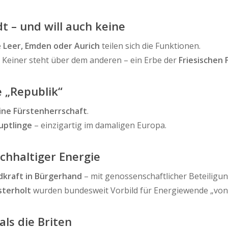
t – und will auch keine
e
Leer, Emden oder Aurich
teilen sich die Funktionen.
: Keiner steht über dem anderen – ein Erbe der
Friesischen 
e „Republik“
ine Fürstenherrschaft
.
uptlinge
– einzigartig im damaligen Europa.
achhaltiger Energie
dkraft in Bürgerhand
– mit genossenschaftlicher Beteiligun
terholt
wurden bundesweit Vorbild für Energiewende „von
ls die Briten