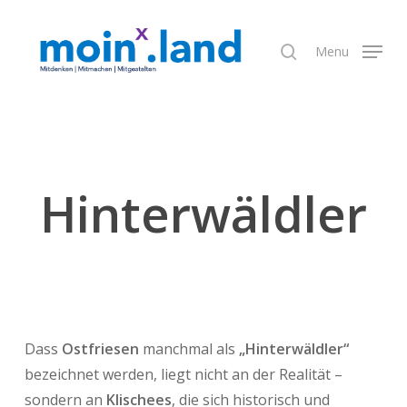
Skip
to
search
Menu
Close
main
Menu
content
Hinterwäldler
Dass
Ostfriesen
manchmal als
„Hinterwäldler“
bezeichnet werden, liegt nicht an der Realität –
sondern an
Klischees
, die sich historisch und