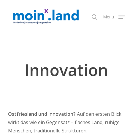
Skip
to
search
Menu
Close
main
Menu
content
Innovation
Ostfriesland und Innovation?
Auf den ersten Blick
wirkt das wie ein Gegensatz – flaches Land, ruhige
Menschen, traditionelle Strukturen.