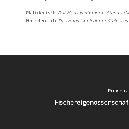
Plattdeutsch:
Dat Huus is nix bloots Steen – da
Hochdeutsch:
Das Haus ist nicht nur Stein – es
Previous
Fischereigenossenschaf