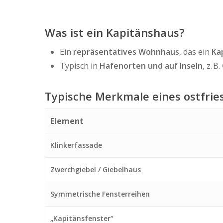
Was ist ein Kapitänshaus?
Hit enter to search or ESC to close
Ein
repräsentatives Wohnhaus
, das ein
Ka
Typisch in
Hafenorten und auf Inseln
, z. B.
Typische Merkmale eines ostfrie
Element
Klinkerfassade
Zwerchgiebel / Giebelhaus
Symmetrische Fensterreihen
„Kapitänsfenster“