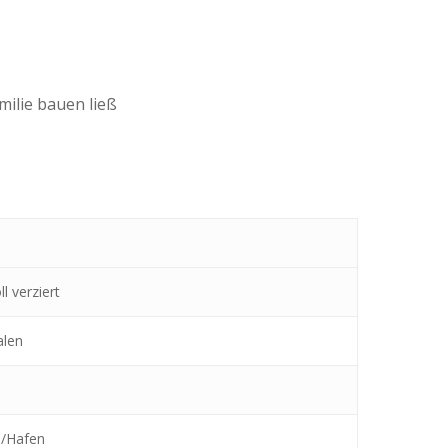
milie bauen ließ
l verziert
alen
e/Hafen