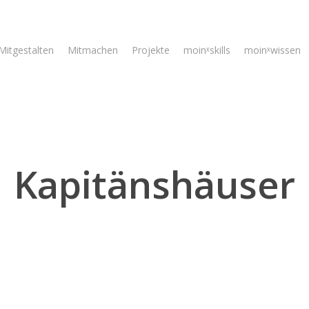
Mitgestalten
Mitmachen
Projekte
moinˣskills
moinˣwissen
Kapitänshäuser