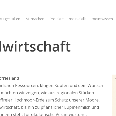
Mitgestalten
Mitmachen
Projekte
moinˣskills
moinˣwissen
wirtschaft
tfriesland
atürlichen Ressourcen, klugen Köpfen und dem Wunsch
n möchten wir zeigen, wie aus regionalen Stärken
rffreier Hochmoor-Erde zum Schutz unserer Moore,
irtschaft, bis hin zu pflanzlicher Lupinenmilch und
sungen steht für ökologische Verantwortung,