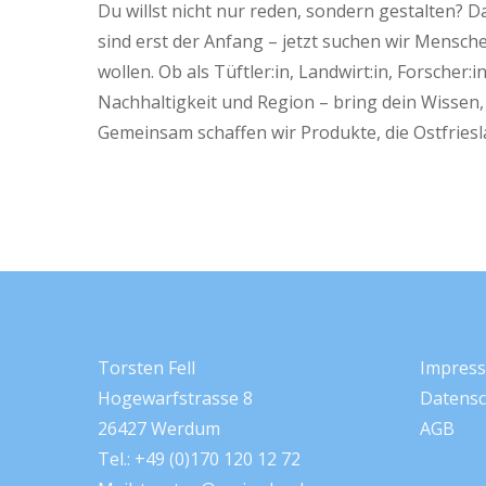
Du willst nicht nur reden, sondern gestalten? D
sind erst der Anfang – jetzt suchen wir Mensch
wollen. Ob als Tüftler:in, Landwirt:in, Forscher:
Nachhaltigkeit und Region – bring dein Wissen, 
Gemeinsam schaffen wir Produkte, die Ostfriesl
Torsten Fell
Impres
Hogewarfstrasse 8
Datensc
26427 Werdum
AGB
Tel.: +49 (0)170 120 12 72