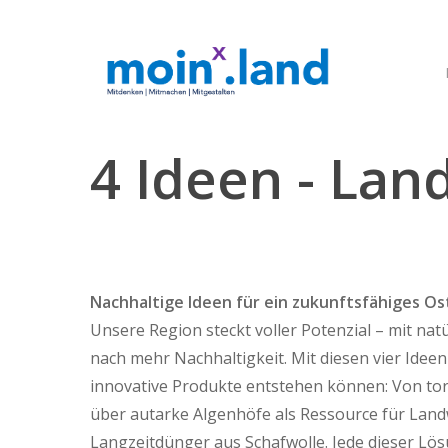
Skip
to
main
content
4
Ideen
-
Land
Nachhaltige Ideen für ein zukunftsfähiges Os
Hit enter to search or ESC to close
Unsere Region steckt voller Potenzial – mit n
nach mehr Nachhaltigkeit. Mit diesen vier Idee
innovative Produkte entstehen können: Von to
über autarke Algenhöfe als Ressource für Landw
Langzeitdünger aus Schafwolle. Jede dieser Lö