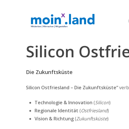
Skip
to
main
content
Silicon
Ostfri
Die Zukunftsküste
Silicon Ostfriesland – Die Zukunftsküste“
verb
Technologie & Innovation
(
Silicon
)
Regionale Identität
(
Ostfriesland
)
Vision & Richtung
(
Zukunftsküste
)