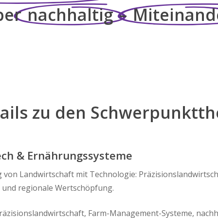
ber
nachhaltig
–
Miteinand
ails
zu
den
Schwerpunktt
ech & Ernährungssysteme
 von Landwirtschaft mit Technologie: Präzisionslandwirtsch
 und regionale Wertschöpfung.
räzisionslandwirtschaft, Farm-Management-Systeme, nachha