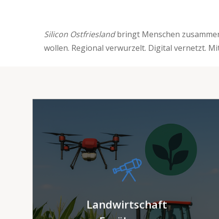
Silicon Ostfriesland
bringt Menschen zusammen, 
wollen. Regional verwurzelt. Digital vernetzt. Mi
Digitale Sensorik, Drohnen
und Datenanalyse können
das ostfriesische Feld
effizienter und nachhaltiger
Landwirtschaft
machen. Innovation beginnt