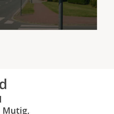
digital.
nd
l
 Mutig,