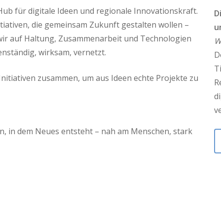
Hub für digitale Ideen und regionale Innovationskraft.
D
iativen, die gemeinsam Zukunft gestalten wollen –
u
 wir auf Haltung, Zusammenarbeit und Technologien
W
nständig, wirksam, vernetzt.
D
T
nitiativen zusammen, um aus Ideen echte Projekte zu
R
d
v
en, in dem Neues entsteht – nah am Menschen, stark