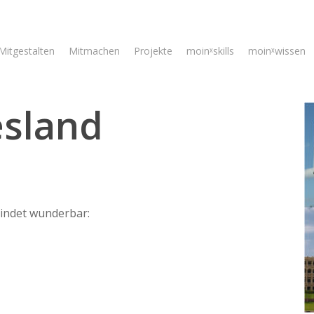
Mitgestalten
Mitmachen
Projekte
moinˣskills
moinˣwissen
esland
indet wunderbar: