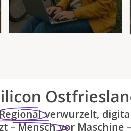
Kinderbetreuung trifft.
ilicon Ostfriesla
Regional
verwurzelt, digita
zt – Mensch
vor Maschine –